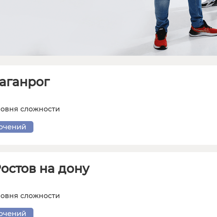
аганрог
ровня сложности
ючений
остов на дону
ровня сложности
ючений