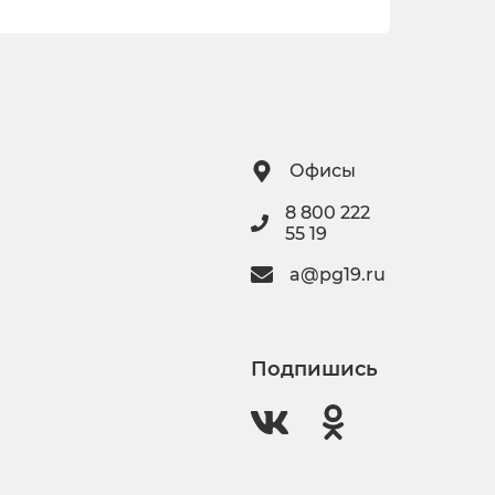
Офисы
8 800 222
55 19
a@pg19.ru
Подпишись