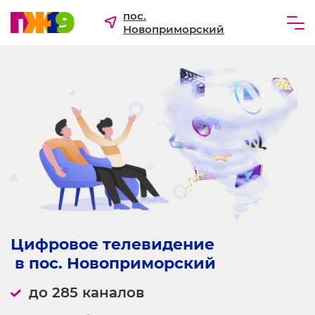
пос.
Новоприморский
Частным лицам
Бизнесу
Для ТСЖ и УК
О компании
Цифровое телевидение
 в пос. Новоприморский
до 285 каналов