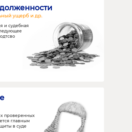
адолженности
ьный ущерб и др.
я и судебная
следующее
одтсво
е
х проверенных
яется главным
щиты в суде