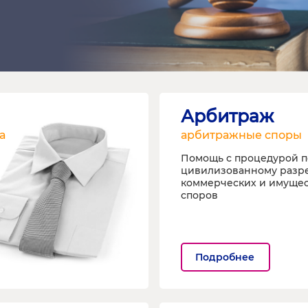
Арбитраж
а
арбитражные споры
Помощь с процедурой п
цивилизованному раз
коммерческих и имуще
споров
Подробнее