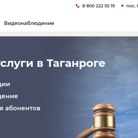
8 800 222 55 19
пос.
Видеонаблюдение
луги в Таганроге
ции
дение
я абонентов