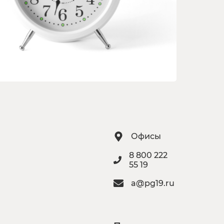
Офисы
8 800 222
55 19
a@pg19.ru