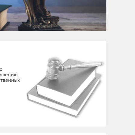
о
решению
ственных