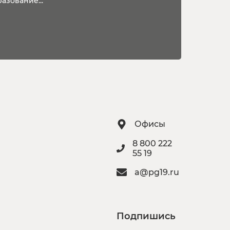
азование...
Офисы
8 800 222
55 19
a@pg19.ru
Подпишись