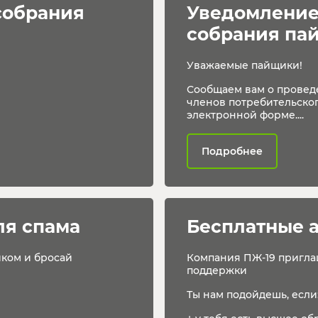
собрания 
Уведомление
собрания па
Уважаемые пайщики!
Сообщаем вам о провед
членов потребительског
электронной форме....
Подробнее
ля спама
Бесплатные 
иком и бросай
Компания ПЖ-19 пригла
поддержки
Ты нам подойдешь, если