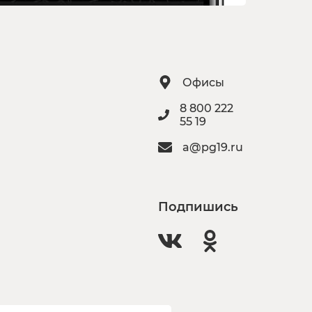
Офисы
8 800 222
55 19
a@pg19.ru
Подпишись