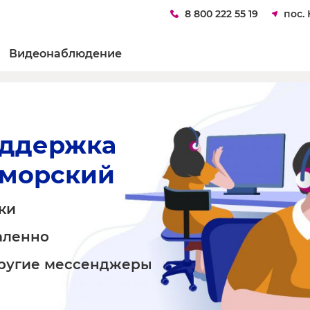
8 800 222 55 19
пос.
Видеонаблюдение
оддержка
иморский
ки
аленно
другие мессенджеры