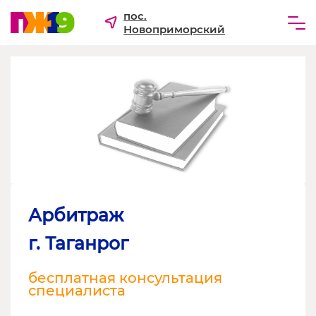
пос.
Новоприморский
Частным лицам
Бизнесу
Для ТСЖ и УК
О компании
Арбитраж
г. Таганрог
бесплатная консультация
специалиста